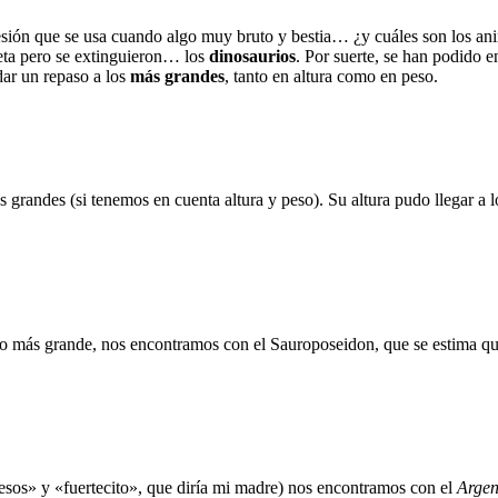
ión que se usa cuando algo muy bruto y bestia… ¿y cuáles son los anim
neta pero se extinguieron… los
dinosaurios
. Por suerte, se han podido e
dar un repaso a los
más grandes
, tanto en altura como en peso.
 grandes (si tenemos en cuenta altura y peso). Su altura pudo llegar a lo
io más grande, nos encontramos con el Sauroposeidon, que se estima que 
esos» y «fuertecito», que diría mi madre) nos encontramos con el
Argen