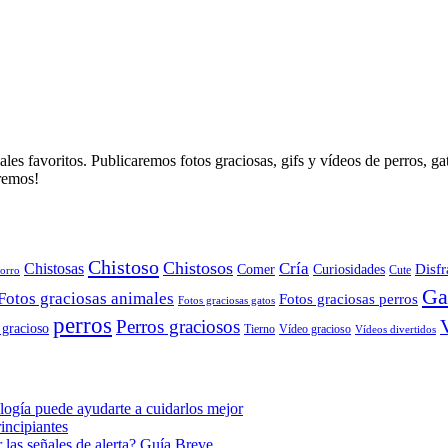
es favoritos. Publicaremos fotos graciosas, gifs y vídeos de perros, g
aremos!
Chistoso
Chistosos
Cría
Chistosas
Disfr
Comer
Curiosidades
orro
Cute
Ga
Fotos graciosas animales
Fotos graciosas perros
Fotos graciosas gatos
perros
Perros graciosos
 gracioso
Tierno
Vídeo gracioso
Vídeos divertidos
ogía puede ayudarte a cuidarlos mejor
incipiantes
 las señales de alerta? Guía Breve