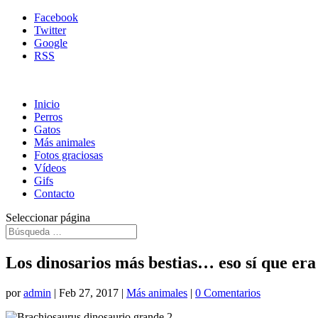
Facebook
Twitter
Google
RSS
Inicio
Perros
Gatos
Más animales
Fotos graciosas
Vídeos
Gifs
Contacto
Seleccionar página
Los dinosarios más bestias… eso sí que er
por
admin
|
Feb 27, 2017
|
Más animales
|
0 Comentarios