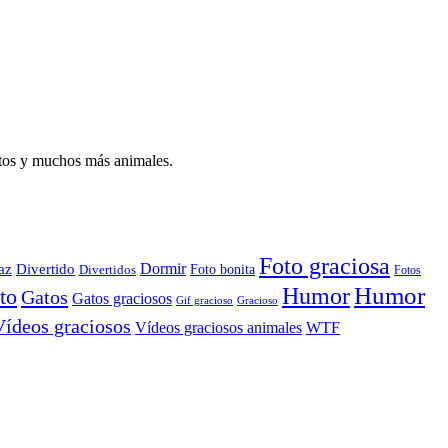
atos y muchos más animales.
Foto graciosa
Dormir
az
Divertido
Foto bonita
Divertidos
Fotos
Humor
Humor
to
Gatos
Gatos graciosos
Gif gracioso
Gracioso
Vídeos graciosos
WTF
Vídeos graciosos animales