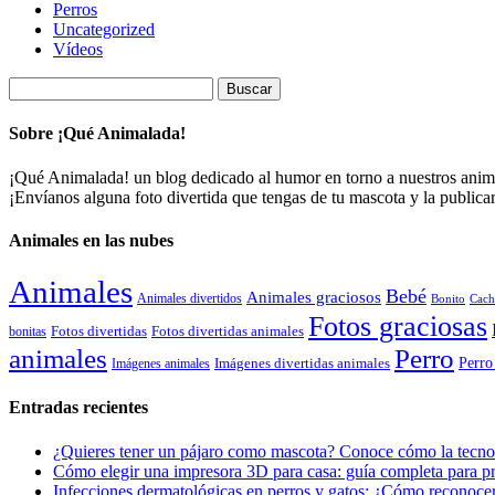
Perros
Uncategorized
Vídeos
Buscar:
Sobre ¡Qué Animalada!
¡Qué Animalada! un blog dedicado al humor en torno a nuestros animal
¡Envíanos alguna foto divertida que tengas de tu mascota y la public
Animales en las nubes
Animales
Bebé
Animales graciosos
Animales divertidos
Bonito
Cach
Fotos graciosas
Fotos divertidas
Fotos divertidas animales
bonitas
animales
Perro
Perro
Imágenes animales
Imágenes divertidas animales
Entradas recientes
¿Quieres tener un pájaro como mascota? Conoce cómo la tecnol
Cómo elegir una impresora 3D para casa: guía completa para pr
Infecciones dermatológicas en perros y gatos: ¿Cómo reconocer