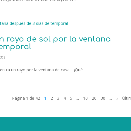
n rayo de sol por la ventana
temporal
tos
entra un rayo por la ventana de casa… ¡Qué...
Página 1 de 42
1
2
3
4
5
...
10
20
30
...
»
Últi