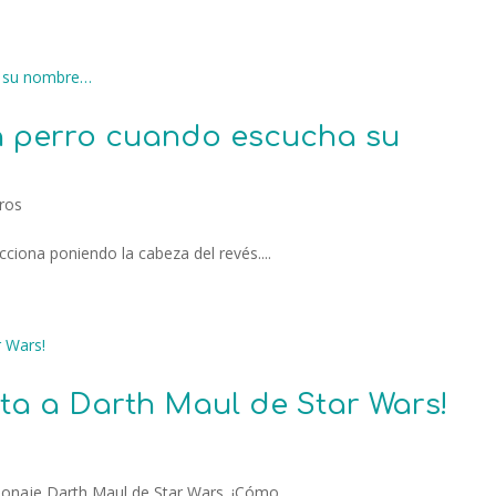
n perro cuando escucha su
ros
ciona poniendo la cabeza del revés....
ita a Darth Maul de Star Wars!
rsonaje Darth Maul de Star Wars. ¡Cómo...