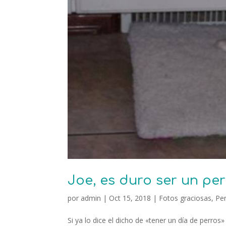
Joe, es duro ser un per
por
admin
|
Oct 15, 2018
|
Fotos graciosas
,
Pe
Si ya lo dice el dicho de «tener un día de perr