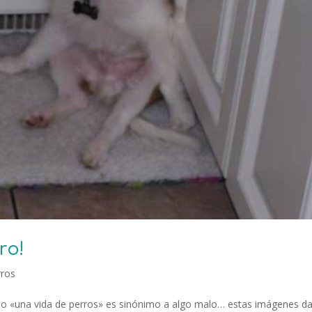
ro!
rros
os» o «una vida de perros» es sinónimo a algo malo… estas imágenes d