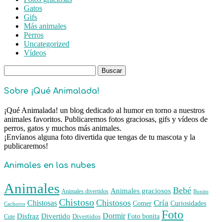
Gatos
Gifs
Más animales
Perros
Uncategorized
Vídeos
Buscar:
Sobre ¡Qué Animalada!
¡Qué Animalada! un blog dedicado al humor en torno a nuestros
animales favoritos. Publicaremos fotos graciosas, gifs y vídeos de
perros, gatos y muchos más animales.
¡Envíanos alguna foto divertida que tengas de tu mascota y la
publicaremos!
Animales en las nubes
Animales
Bebé
Animales graciosos
Animales divertidos
Bonito
Chistoso
Chistosos
Cría
Chistosas
Comer
Curiosidades
Cachorro
Foto
Dormir
Disfraz
Divertido
Foto bonita
Divertidos
Cute