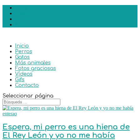
Facebook
Twitter
Google
RSS
Inicio
Perros
Gatos
Más animales
Fotos graciosas
Vídeos
Gifs
Contacto
Seleccionar página
Espera, mi perro es una hiena de
El Rey León y yo no me había