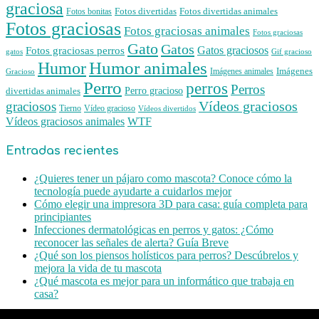
graciosa
Fotos divertidas
Fotos divertidas animales
Fotos bonitas
Fotos graciosas
Fotos graciosas animales
Fotos graciosas
Gato
Gatos
Gatos graciosos
Fotos graciosas perros
gatos
Gif gracioso
Humor animales
Humor
Imágenes animales
Imágenes
Gracioso
Perro
perros
Perros
Perro gracioso
divertidas animales
Vídeos graciosos
graciosos
Tierno
Vídeo gracioso
Vídeos divertidos
WTF
Vídeos graciosos animales
Entradas recientes
¿Quieres tener un pájaro como mascota? Conoce cómo la
tecnología puede ayudarte a cuidarlos mejor
Cómo elegir una impresora 3D para casa: guía completa para
principiantes
Infecciones dermatológicas en perros y gatos: ¿Cómo
reconocer las señales de alerta? Guía Breve
¿Qué son los piensos holísticos para perros? Descúbrelos y
mejora la vida de tu mascota
¿Qué mascota es mejor para un informático que trabaja en
casa?
Facebook