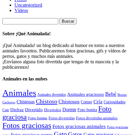
Uncategorized
Vídeos
Buscar:
Sobre ¡Qué Animalada!
¡Qué Animalada! un blog dedicado al humor en torno a nuestros
animales favoritos. Publicaremos fotos graciosas, gifs y vídeos de
perros, gatos y muchos más animales.
¡Envíanos alguna foto divertida que tengas de tu mascota y la
publicaremos!
Animales en las nubes
Animales
Bebé
Animales graciosos
Animales divertidos
Bonito
Chistoso
Chistosos
Cría
Chistosas
Comer
Curiosidades
Cachorro
Foto
Dormir
Disfraz
Divertido
Foto bonita
Divertidos
Cute
graciosa
Fotos divertidas
Fotos divertidas animales
Fotos bonitas
Fotos graciosas
Fotos graciosas animales
Fotos graciosas
Gato
Gatos
Gatos graciosos
Fotos graciosas perros