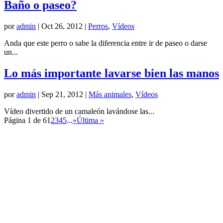
Baño o paseo?
por
admin
|
Oct 26, 2012
|
Perros
,
Vídeos
Anda que este perro o sabe la diferencia entre ir de paseo o darse
un...
Lo más importante lavarse bien las manos
por
admin
|
Sep 21, 2012
|
Más animales
,
Vídeos
Vídeo divertido de un camaleón lavándose las...
Página 1 de 6
1
2
3
4
5
...
»
Última »