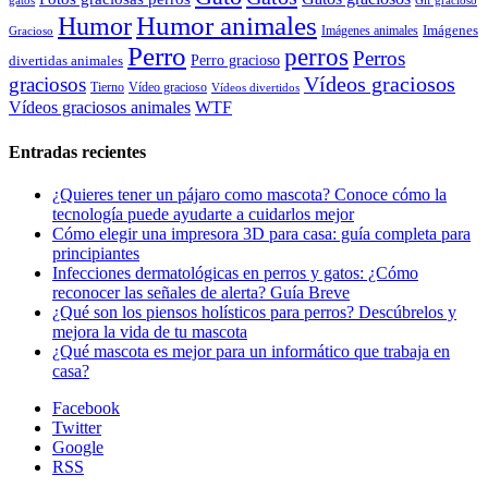
gatos
Gif gracioso
Humor animales
Humor
Imágenes animales
Imágenes
Gracioso
Perro
perros
Perros
Perro gracioso
divertidas animales
Vídeos graciosos
graciosos
Tierno
Vídeo gracioso
Vídeos divertidos
WTF
Vídeos graciosos animales
Entradas recientes
¿Quieres tener un pájaro como mascota? Conoce cómo la
tecnología puede ayudarte a cuidarlos mejor
Cómo elegir una impresora 3D para casa: guía completa para
principiantes
Infecciones dermatológicas en perros y gatos: ¿Cómo
reconocer las señales de alerta? Guía Breve
¿Qué son los piensos holísticos para perros? Descúbrelos y
mejora la vida de tu mascota
¿Qué mascota es mejor para un informático que trabaja en
casa?
Facebook
Twitter
Google
RSS