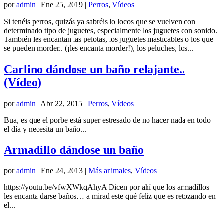
por
admin
|
Ene 25, 2019
|
Perros
,
Vídeos
Si tenéis perros, quizás ya sabréis lo locos que se vuelven con
determinado tipo de juguetes, especialmente los juguetes con sonido.
También les encantan las pelotas, los juguetes masticables o los que
se pueden morder.. (¡les encanta morder!), los peluches, los...
Carlino dándose un baño relajante..
(Vídeo)
por
admin
|
Abr 22, 2015
|
Perros
,
Vídeos
Bua, es que el porbe está super estresado de no hacer nada en todo
el día y necesita un baño...
Armadillo dándose un baño
por
admin
|
Ene 24, 2013
|
Más animales
,
Vídeos
https://youtu.be/vfwXWkqAhyA Dicen por ahí que los armadillos
les encanta darse baños… a mirad este qué feliz que es retozando en
el...