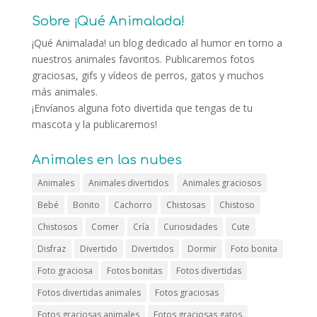
Sobre ¡Qué Animalada!
¡Qué Animalada! un blog dedicado al humor en torno a
nuestros animales favoritos. Publicaremos fotos
graciosas, gifs y vídeos de perros, gatos y muchos
más animales.
¡Envíanos alguna foto divertida que tengas de tu
mascota y la publicaremos!
Animales en las nubes
Animales
Animales divertidos
Animales graciosos
Bebé
Bonito
Cachorro
Chistosas
Chistoso
Chistosos
Comer
Cría
Curiosidades
Cute
Disfraz
Divertido
Divertidos
Dormir
Foto bonita
Foto graciosa
Fotos bonitas
Fotos divertidas
Fotos divertidas animales
Fotos graciosas
Fotos graciosas animales
Fotos graciosas gatos