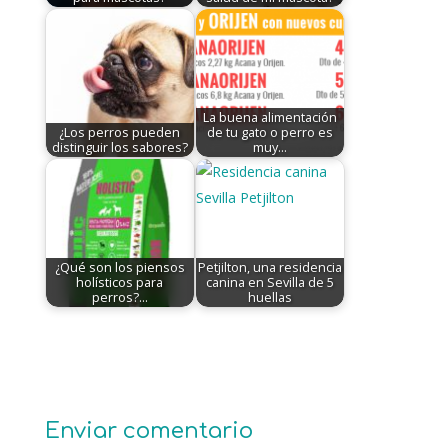
La buena alimentación
¿Los perros pueden
de tu gato o perro es
distinguir los sabores?
muy…
¿Qué son los piensos
Petjilton, una residencia
holísticos para
canina en Sevilla de 5
perros?…
huellas
Enviar comentario