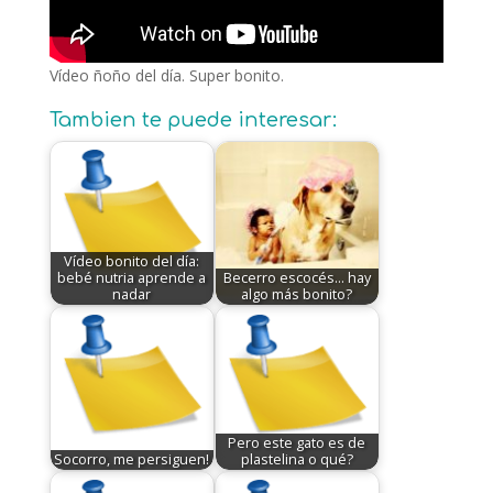
Vídeo ñoño del día. Super bonito.
Tambien te puede interesar:
Vídeo bonito del día:
bebé nutria aprende a
Becerro escocés... hay
nadar
algo más bonito?
Pero este gato es de
Socorro, me persiguen!
plastelina o qué?