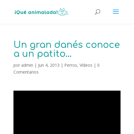
Un gran danés conoce
a un patito…
por
admin
|
Jun 4, 2013
|
Perros
,
Vídeos
|
0
Comentarios