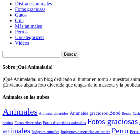
Disfraces animales
Fotos graciosas
Gatos
Gifs
Más animales
Perros
Uncategorized
Vídeos
Buscar:
Sobre ¡Qué Animalada!
¡Qué Animalada! un blog dedicado al humor en torno a nuestros animal
¡Envíanos alguna foto divertida que tengas de tu mascota y la public
Animales en las nubes
Animales
Bebé
Animales graciosos
Animales divertidos
Bonito
Cach
Fotos graciosas
Fotos divertidas
Fotos divertidas animales
bonitas
animales
Perro
Perro
Imágenes animales
Imágenes divertidas animales