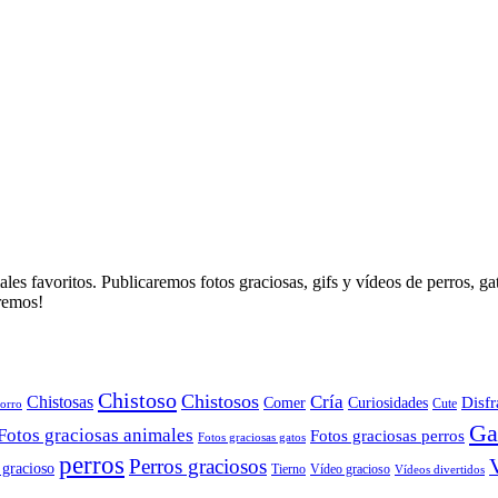
es favoritos. Publicaremos fotos graciosas, gifs y vídeos de perros, g
aremos!
Chistoso
Chistosos
Cría
Chistosas
Disfr
Comer
Curiosidades
orro
Cute
Ga
Fotos graciosas animales
Fotos graciosas perros
Fotos graciosas gatos
perros
Perros graciosos
 gracioso
Tierno
Vídeo gracioso
Vídeos divertidos