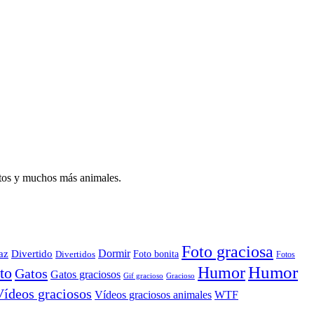
atos y muchos más animales.
Foto graciosa
Dormir
az
Divertido
Foto bonita
Divertidos
Fotos
Humor
Humor
to
Gatos
Gatos graciosos
Gif gracioso
Gracioso
Vídeos graciosos
WTF
Vídeos graciosos animales