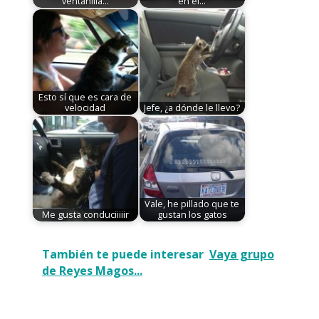
ventanilla…
en el…
Esto sí que es cara de
velocidad
Jefe, ¿a dónde le llevo?
Vale, he pillado que te
Me gusta conduciiiiir
gustan los gatos
También te puede interesar
Vaya grupo
de Reyes Magos...