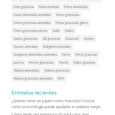
Foto graciosa
Fotos bonitas
Fotos divertidas
Fotos divertidas animales
Fotos graciosas
Fotos graciosas animales
Fotos graciosas gatos
Fotos graciosas perros
Gato
Gatos
Gatos graciosos
Gif gracioso
Gracioso
Humor
Humor animales
Imágenes animales
Imágenes divertidas animales
Perro
Perro gracioso
perros
Perros graciosos
Tierno
Vídeo gracioso
Vídeos divertidos
Vídeos graciosos
Vídeos graciosos animales
WTF
Entradas recientes
¿Quieres tener un pájaro como mascota? Conoce
cómo la tecnología puede ayudarte a cuidarlos mejor
Cómo elegir una impresora 3D para casa: guía