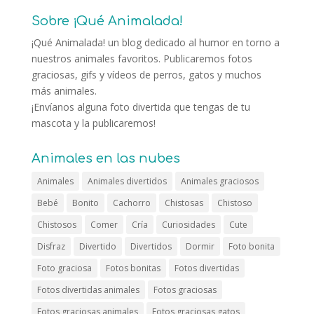
Sobre ¡Qué Animalada!
¡Qué Animalada! un blog dedicado al humor en torno a
nuestros animales favoritos. Publicaremos fotos
graciosas, gifs y vídeos de perros, gatos y muchos
más animales.
¡Envíanos alguna foto divertida que tengas de tu
mascota y la publicaremos!
Animales en las nubes
Animales
Animales divertidos
Animales graciosos
Bebé
Bonito
Cachorro
Chistosas
Chistoso
Chistosos
Comer
Cría
Curiosidades
Cute
Disfraz
Divertido
Divertidos
Dormir
Foto bonita
Foto graciosa
Fotos bonitas
Fotos divertidas
Fotos divertidas animales
Fotos graciosas
Fotos graciosas animales
Fotos graciosas gatos