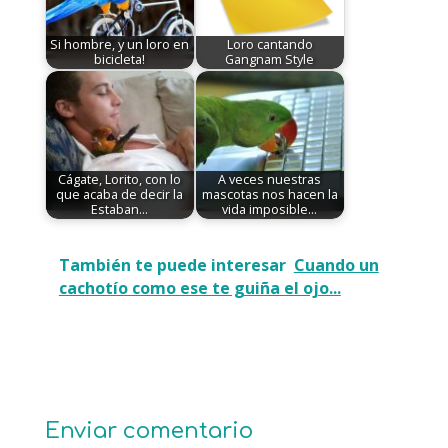
Si hombre, y un loro en
Loro cantando
bicicleta!
Gangnam Style
Cágate, Lorito, con lo
A veces nuestras
que acaba de decir la
mascotas nos hacen la
Estaban…
vida imposible...
También te puede interesar
Cuando un
cachotío como ese te guiña el ojo...
Enviar comentario