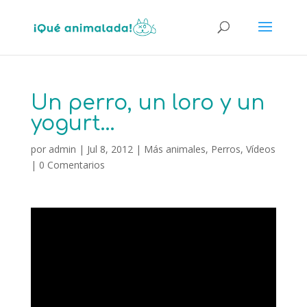
Un perro, un loro y un
yogurt…
por
admin
|
Jul 8, 2012
|
Más animales
,
Perros
,
Vídeos
|
0 Comentarios