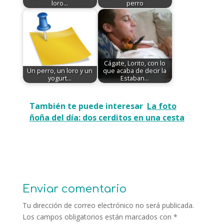
loro...
perro
Cágate, Lorito, con lo
Un perro, un loro y un
que acaba de decir la
yogurt...
Estaban…
También te puede interesar
La foto
ñoña del día: dos cerditos en una cesta
Enviar comentario
Tu dirección de correo electrónico no será publicada.
Los campos obligatorios están marcados con
*