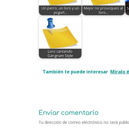
Un perro, un loro y un
Mejor no provoques al
S
yogurt...
loro...
Loro cantando
Gangnam Style
También te puede interesar
Míralo é
Enviar comentario
Tu dirección de correo electrónico no será publi