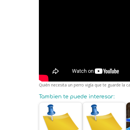
Quién necesita un perro vigía que te guarde la 
Tambien te puede interesar: