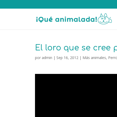
El loro que se cree 
por
admin
|
Sep 16, 2012
|
Más animales
,
Perr