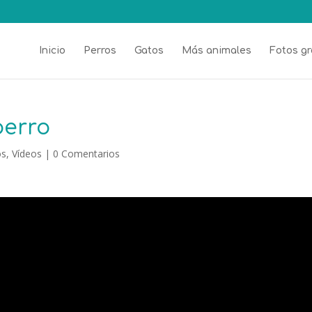
Inicio
Perros
Gatos
Más animales
Fotos gr
perro
os
,
Vídeos
|
0 Comentarios