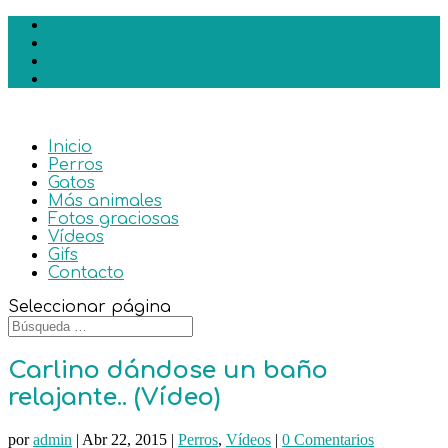
Facebook
Twitter
Google
RSS
Inicio
Perros
Gatos
Más animales
Fotos graciosas
Vídeos
Gifs
Contacto
Seleccionar página
Carlino dándose un baño
relajante.. (Vídeo)
por
admin
|
Abr 22, 2015
|
Perros
,
Vídeos
|
0 Comentarios