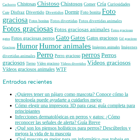
Chistoso
Chistosos
Cría
Chistosas
Comer
Curiosidades
Cachorro
Foto
Dormir
Disfraz
Divertido
Foto bonita
Divertidos
Cute
graciosa
Fotos divertidas
Fotos divertidas animales
Fotos bonitas
Fotos graciosas
Fotos graciosas animales
Fotos graciosas
Gato
Gatos
Gatos graciosos
Fotos graciosas perros
gatos
Gif gracioso
Humor animales
Humor
Imágenes animales
Imágenes
Gracioso
Perro
perros
Perros
Perro gracioso
divertidas animales
Vídeos graciosos
graciosos
Tierno
Vídeo gracioso
Vídeos divertidos
WTF
Vídeos graciosos animales
Entradas recientes
¿Quieres tener un pájaro como mascota? Conoce cómo la
tecnología puede ayudarte a cuidarlos mejor
Cómo elegir una impresora 3D para casa: guía completa para
principiantes
Infecciones dermatológicas en perros y gatos: ¿Cómo
reconocer las señales de alerta? Guía Breve
¿Qué son los piensos holísticos para perros? Descúbrelos y
mejora la vida de tu mascota
¿Qué mascota es mejor para un informático que trabaja en