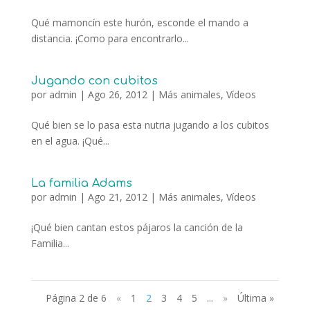
Qué mamoncín este hurón, esconde el mando a
distancia. ¡Como para encontrarlo...
Jugando con cubitos
por
admin
|
Ago 26, 2012
|
Más animales
,
Vídeos
Qué bien se lo pasa esta nutria jugando a los cubitos
en el agua. ¡Qué...
La familia Adams
por
admin
|
Ago 21, 2012
|
Más animales
,
Vídeos
¡Qué bien cantan estos pájaros la canción de la
Familia...
Página 2 de 6
«
1
2
3
4
5
...
»
Última »