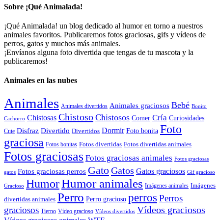
Sobre ¡Qué Animalada!
¡Qué Animalada! un blog dedicado al humor en torno a nuestros
animales favoritos. Publicaremos fotos graciosas, gifs y vídeos de
perros, gatos y muchos más animales.
¡Envíanos alguna foto divertida que tengas de tu mascota y la
publicaremos!
Animales en las nubes
Animales
Bebé
Animales graciosos
Animales divertidos
Bonito
Chistoso
Chistosos
Cría
Chistosas
Comer
Curiosidades
Cachorro
Foto
Dormir
Disfraz
Divertido
Foto bonita
Divertidos
Cute
graciosa
Fotos divertidas
Fotos divertidas animales
Fotos bonitas
Fotos graciosas
Fotos graciosas animales
Fotos graciosas
Gato
Gatos
Gatos graciosos
Fotos graciosas perros
gatos
Gif gracioso
Humor animales
Humor
Imágenes animales
Imágenes
Gracioso
Perro
perros
Perros
Perro gracioso
divertidas animales
Vídeos graciosos
graciosos
Tierno
Vídeo gracioso
Vídeos divertidos