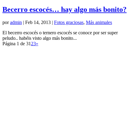
Becerro escocés… hay algo más bonito?
por
admin
|
Feb 14, 2013
|
Fotos graciosas
,
Más animales
El becerro escocés o ternero escocés se conoce por ser super
peludo.. habéis visto algo más bonito...
Página 1 de 3
1
2
3
»