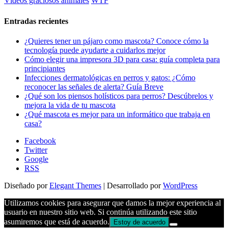
WTF
Vídeos graciosos animales
Entradas recientes
¿Quieres tener un pájaro como mascota? Conoce cómo la
tecnología puede ayudarte a cuidarlos mejor
Cómo elegir una impresora 3D para casa: guía completa para
principiantes
Infecciones dermatológicas en perros y gatos: ¿Cómo
reconocer las señales de alerta? Guía Breve
¿Qué son los piensos holísticos para perros? Descúbrelos y
mejora la vida de tu mascota
¿Qué mascota es mejor para un informático que trabaja en
casa?
Facebook
Twitter
Google
RSS
Diseñado por
Elegant Themes
| Desarrollado por
WordPress
Utilizamos cookies para asegurar que damos la mejor experiencia al
usuario en nuestro sitio web. Si continúa utilizando este sitio
asumiremos que está de acuerdo.
Estoy de acuerdo