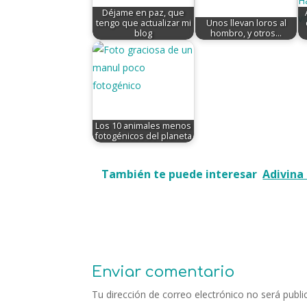
Déjame en paz, que
tengo que actualizar mi
Unos llevan loros al
blog
hombro, y otros...
Los 10 animales menos
fotogénicos del planeta
También te puede interesar
Adivina 
Enviar comentario
Tu dirección de correo electrónico no será publi