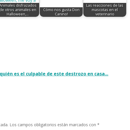
Animales disfrazados
Las reacciones de las
de otros animales en
Cómo nos gusta Don
mascotas en el
Halloween,…
Canino!
veterinario
quién es el culpable de este destrozo en casa...
cada.
Los campos obligatorios están marcados con
*