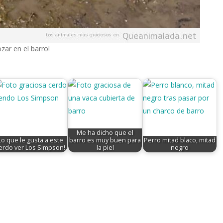
zar en el barro!
Me ha dicho que el
Lo que le gusta a este
barro es muy buen para
Perro mitad blaco, mitad
erdo ver Los Simpson!
la piel
negro