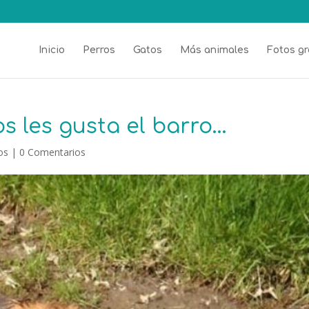
Inicio
Perros
Gatos
Más animales
Fotos gr
os les gusta el barro…
os
|
0 Comentarios