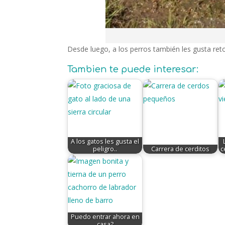
Desde luego, a los perros también les gusta reto
Tambien te puede interesar:
A los gatos les gusta el
peligro..
Carrera de cerditos
c
Puedo entrar ahora en
casa?