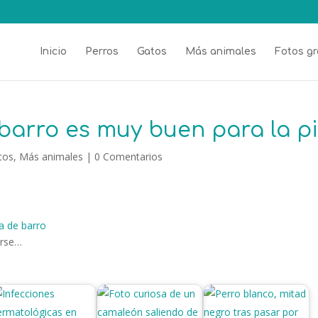
Inicio
Perros
Gatos
Más animales
Fotos gr
barro es muy buen para la pi
tos
,
Más animales
|
0 Comentarios
arse…