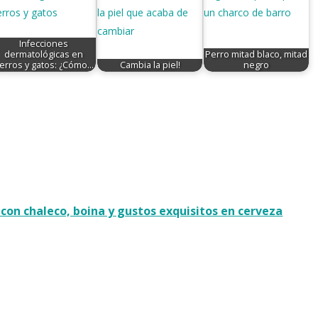
Infecciones
dermatológicas en
Perro mitad blaco, mitad
erros y gatos: ¿Cómo…
Cambia la piel!
negro
 con chaleco, boina y gustos exquisitos en cerveza