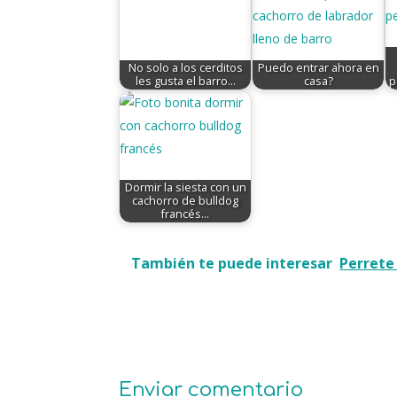
No solo a los cerditos
Puedo entrar ahora en
les gusta el barro...
casa?
p
Dormir la siesta con un
cachorro de bulldog
francés…
También te puede interesar
Perrete
Enviar comentario