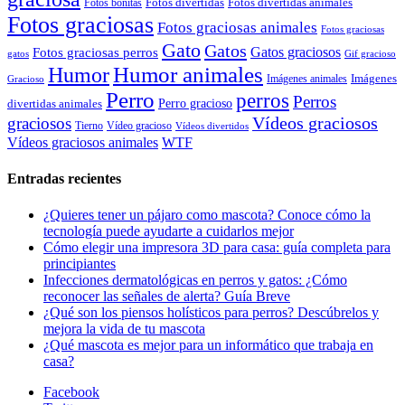
Fotos divertidas
Fotos divertidas animales
Fotos bonitas
Fotos graciosas
Fotos graciosas animales
Fotos graciosas
Gato
Gatos
Gatos graciosos
Fotos graciosas perros
gatos
Gif gracioso
Humor animales
Humor
Imágenes animales
Imágenes
Gracioso
Perro
perros
Perros
Perro gracioso
divertidas animales
Vídeos graciosos
graciosos
Tierno
Vídeo gracioso
Vídeos divertidos
WTF
Vídeos graciosos animales
Entradas recientes
¿Quieres tener un pájaro como mascota? Conoce cómo la
tecnología puede ayudarte a cuidarlos mejor
Cómo elegir una impresora 3D para casa: guía completa para
principiantes
Infecciones dermatológicas en perros y gatos: ¿Cómo
reconocer las señales de alerta? Guía Breve
¿Qué son los piensos holísticos para perros? Descúbrelos y
mejora la vida de tu mascota
¿Qué mascota es mejor para un informático que trabaja en
casa?
Facebook