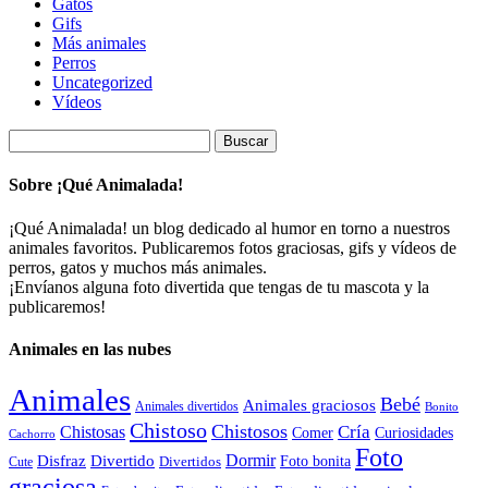
Gatos
Gifs
Más animales
Perros
Uncategorized
Vídeos
Buscar:
Sobre ¡Qué Animalada!
¡Qué Animalada! un blog dedicado al humor en torno a nuestros
animales favoritos. Publicaremos fotos graciosas, gifs y vídeos de
perros, gatos y muchos más animales.
¡Envíanos alguna foto divertida que tengas de tu mascota y la
publicaremos!
Animales en las nubes
Animales
Bebé
Animales graciosos
Animales divertidos
Bonito
Chistoso
Chistosos
Cría
Chistosas
Comer
Curiosidades
Cachorro
Foto
Dormir
Disfraz
Divertido
Foto bonita
Divertidos
Cute
graciosa