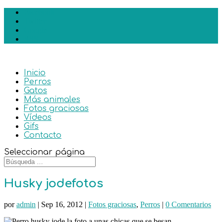
Facebook
Twitter
Google
RSS
Inicio
Perros
Gatos
Más animales
Fotos graciosas
Vídeos
Gifs
Contacto
Seleccionar página
Husky jodefotos
por
admin
|
Sep 16, 2012
|
Fotos graciosas
,
Perros
|
0 Comentarios