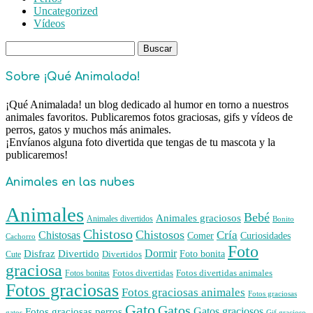
Uncategorized
Vídeos
Buscar:
Sobre ¡Qué Animalada!
¡Qué Animalada! un blog dedicado al humor en torno a nuestros
animales favoritos. Publicaremos fotos graciosas, gifs y vídeos de
perros, gatos y muchos más animales.
¡Envíanos alguna foto divertida que tengas de tu mascota y la
publicaremos!
Animales en las nubes
Animales
Bebé
Animales graciosos
Animales divertidos
Bonito
Chistoso
Chistosos
Cría
Chistosas
Comer
Curiosidades
Cachorro
Foto
Dormir
Disfraz
Divertido
Foto bonita
Divertidos
Cute
graciosa
Fotos divertidas
Fotos divertidas animales
Fotos bonitas
Fotos graciosas
Fotos graciosas animales
Fotos graciosas
Gato
Gatos
Gatos graciosos
Fotos graciosas perros
gatos
Gif gracioso