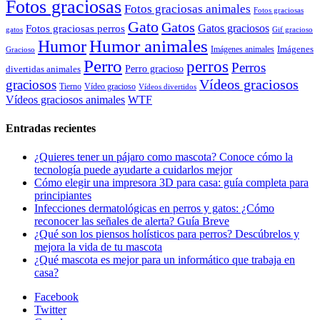
Fotos graciosas
Fotos graciosas animales
Fotos graciosas
Gato
Gatos
Gatos graciosos
Fotos graciosas perros
gatos
Gif gracioso
Humor animales
Humor
Imágenes animales
Imágenes
Gracioso
Perro
perros
Perros
Perro gracioso
divertidas animales
Vídeos graciosos
graciosos
Tierno
Vídeo gracioso
Vídeos divertidos
WTF
Vídeos graciosos animales
Entradas recientes
¿Quieres tener un pájaro como mascota? Conoce cómo la
tecnología puede ayudarte a cuidarlos mejor
Cómo elegir una impresora 3D para casa: guía completa para
principiantes
Infecciones dermatológicas en perros y gatos: ¿Cómo
reconocer las señales de alerta? Guía Breve
¿Qué son los piensos holísticos para perros? Descúbrelos y
mejora la vida de tu mascota
¿Qué mascota es mejor para un informático que trabaja en
casa?
Facebook
Twitter