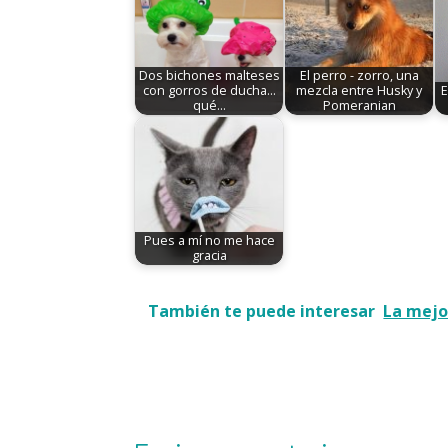
Dos bichones malteses
El perro - zorro, una
con gorros de ducha...
mezcla entre Husky y
E
qué…
Pomeranian
Pues a mí no me hace
gracia
También te puede interesar
La mejo