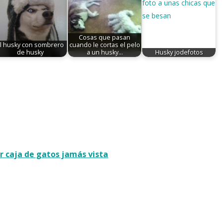
Cosas que pasan
l husky con sombrero
cuando le cortas el pelo
de husky
a un husky...
Husky jodefotos
r caja de gatos jamás vista