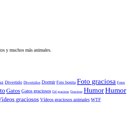
atos y muchos más animales.
Foto graciosa
Dormir
az
Divertido
Foto bonita
Divertidos
Fotos
Humor
Humor
to
Gatos
Gatos graciosos
Gif gracioso
Gracioso
Vídeos graciosos
WTF
Vídeos graciosos animales