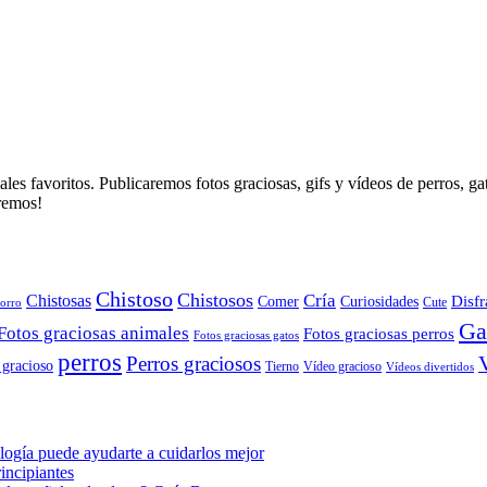
es favoritos. Publicaremos fotos graciosas, gifs y vídeos de perros, g
aremos!
Chistoso
Chistosos
Cría
Chistosas
Disfr
Comer
Curiosidades
orro
Cute
Ga
Fotos graciosas animales
Fotos graciosas perros
Fotos graciosas gatos
perros
Perros graciosos
 gracioso
Tierno
Vídeo gracioso
Vídeos divertidos
ogía puede ayudarte a cuidarlos mejor
incipiantes