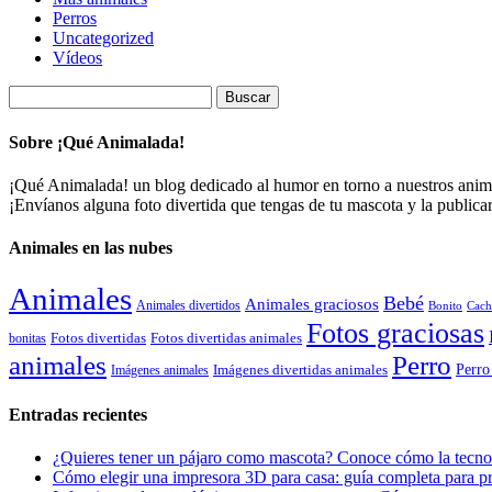
Perros
Uncategorized
Vídeos
Buscar:
Sobre ¡Qué Animalada!
¡Qué Animalada! un blog dedicado al humor en torno a nuestros animal
¡Envíanos alguna foto divertida que tengas de tu mascota y la public
Animales en las nubes
Animales
Bebé
Animales graciosos
Animales divertidos
Bonito
Cach
Fotos graciosas
Fotos divertidas
Fotos divertidas animales
bonitas
animales
Perro
Perro
Imágenes animales
Imágenes divertidas animales
Entradas recientes
¿Quieres tener un pájaro como mascota? Conoce cómo la tecnol
Cómo elegir una impresora 3D para casa: guía completa para pr