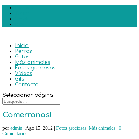
Facebook
Twitter
Google
RSS
Inicio
Perros
Gatos
Más animales
Fotos graciosas
Vídeos
Gifs
Contacto
Seleccionar página
Comerranas!
por
admin
|
Ago 15, 2012
|
Fotos graciosas
,
Más animales
|
0
Comentarios