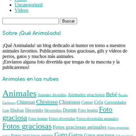
Uncategorized
Vídeos
Buscar:
Sobre ¡Qué Animalada!
¡Qué Animalada! un blog dedicado al humor en torno a nuestros
animales favoritos. Publicaremos fotos graciosas, gifs y vídeos de
perros, gatos y muchos más animales.
¡Envíanos alguna foto divertida que tengas de tu mascota y la
publicaremos!
Animales en las nubes
Animales
Bebé
Animales graciosos
Animales divertidos
Bonito
Chistoso
Chistosos
Cría
Chistosas
Comer
Curiosidades
Cachorro
Foto
Dormir
Disfraz
Divertido
Foto bonita
Divertidos
Cute
graciosa
Fotos divertidas
Fotos divertidas animales
Fotos bonitas
Fotos graciosas
Fotos graciosas animales
Fotos graciosas
Gato
Gatos
Gatos graciosos
Fotos graciosas perros
gatos
Gif gracioso