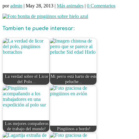
por
admin
|
May 28, 2013
|
Más animales
|
0 Comentarios
Tambien te puede interesar:
La verdad sobre el Licor
Mi perro está harto de este
del Polo...
peluche...
Los mejores compañeros
de trabajo del mundo!
Pingüinos a bordo!