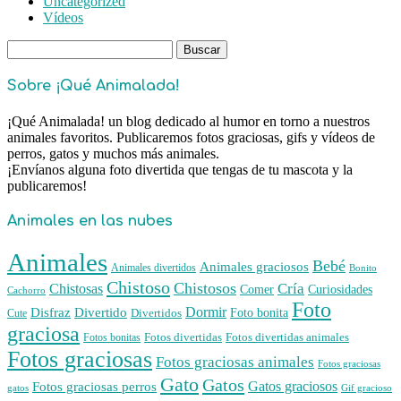
Uncategorized
Vídeos
Buscar:
Sobre ¡Qué Animalada!
¡Qué Animalada! un blog dedicado al humor en torno a nuestros
animales favoritos. Publicaremos fotos graciosas, gifs y vídeos de
perros, gatos y muchos más animales.
¡Envíanos alguna foto divertida que tengas de tu mascota y la
publicaremos!
Animales en las nubes
Animales
Bebé
Animales graciosos
Animales divertidos
Bonito
Chistoso
Chistosos
Cría
Chistosas
Comer
Curiosidades
Cachorro
Foto
Dormir
Disfraz
Divertido
Foto bonita
Divertidos
Cute
graciosa
Fotos divertidas
Fotos divertidas animales
Fotos bonitas
Fotos graciosas
Fotos graciosas animales
Fotos graciosas
Gato
Gatos
Gatos graciosos
Fotos graciosas perros
gatos
Gif gracioso