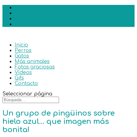
Facebook
Twitter
Google
RSS
Inicio
Perros
Gatos
Más animales
Fotos graciosas
Vídeos
Gifs
Contacto
Seleccionar página
Un grupo de pingüinos sobre
hielo azul… que imagen más
bonita!