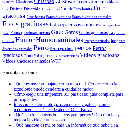
Chistoso
Chistosos
Cría
Chistosas
Comer
Curiosidades
Cachorro
Foto
Dormir
Disfraz
Divertido
Foto bonita
Divertidos
Cute
graciosa
Fotos divertidas
Fotos divertidas animales
Fotos bonitas
Fotos graciosas
Fotos graciosas animales
Fotos graciosas
Gato
Gatos
Gatos graciosos
Fotos graciosas perros
gatos
Gif gracioso
Humor animales
Humor
Imágenes animales
Imágenes
Gracioso
Perro
perros
Perros
Perro gracioso
divertidas animales
Vídeos graciosos
graciosos
Tierno
Vídeo gracioso
Vídeos divertidos
WTF
Vídeos graciosos animales
Entradas recientes
¿Quieres tener un pájaro como mascota? Conoce cómo la
tecnología puede ayudarte a cuidarlos mejor
Cómo elegir una impresora 3D para casa: guía completa para
principiantes
Infecciones dermatológicas en perros y gatos: ¿Cómo
reconocer las señales de alerta? Guía Breve
¿Qué son los piensos holísticos para perros? Descúbrelos y
mejora la vida de tu mascota
¿Qué mascota es mejor para un informático que trabaja en