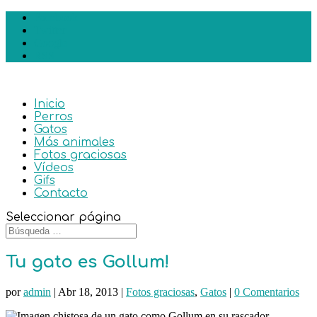
Facebook
Twitter
Google
RSS
Inicio
Perros
Gatos
Más animales
Fotos graciosas
Vídeos
Gifs
Contacto
Seleccionar página
Tu gato es Gollum!
por
admin
|
Abr 18, 2013
|
Fotos graciosas
,
Gatos
|
0 Comentarios