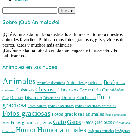
Buscar:
Sobre ¡Qué Animalada!
¡Qué Animalada! un blog dedicado al humor en torno a nuestros
animales favoritos. Publicaremos fotos graciosas, gifs y vídeos de
perros, gatos y muchos más animales.
¡Envíanos alguna foto divertida que tengas de tu mascota y la
publicaremos!
Animales en las nubes
Animales
Bebé
Animales graciosos
Animales divertidos
Bonito
Chistoso
Chistosos
Cría
Chistosas
Comer
Curiosidades
Cachorro
Foto
Dormir
Disfraz
Divertido
Foto bonita
Divertidos
Cute
graciosa
Fotos divertidas
Fotos divertidas animales
Fotos bonitas
Fotos graciosas
Fotos graciosas animales
Fotos graciosas
Gato
Gatos
Gatos graciosos
Fotos graciosas perros
gatos
Gif gracioso
Humor animales
Humor
Imágenes animales
Imágenes
Gracioso