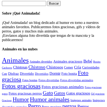
Buscar:
Sobre ¡Qué Animalada!
¡Qué Animalada! un blog dedicado al humor en torno a nuestros
animales favoritos. Publicaremos fotos graciosas, gifs y vídeos de
perros, gatos y muchos más animales.
¡Envíanos alguna foto divertida que tengas de tu mascota y la
publicaremos!
Animales en las nubes
Animales
Bebé
Animales graciosos
Animales divertidos
Bonito
Chistoso
Chistosos
Cría
Chistosas
Comer
Curiosidades
Cachorro
Foto
Dormir
Disfraz
Divertido
Foto bonita
Divertidos
Cute
graciosa
Fotos divertidas
Fotos divertidas animales
Fotos bonitas
Fotos graciosas
Fotos graciosas animales
Fotos graciosas
Gato
Gatos
Gatos graciosos
Fotos graciosas perros
gatos
Gif gracioso
Humor animales
Humor
Imágenes animales
Imágenes
Gracioso
Perro
perros
Perros
Perro gracioso