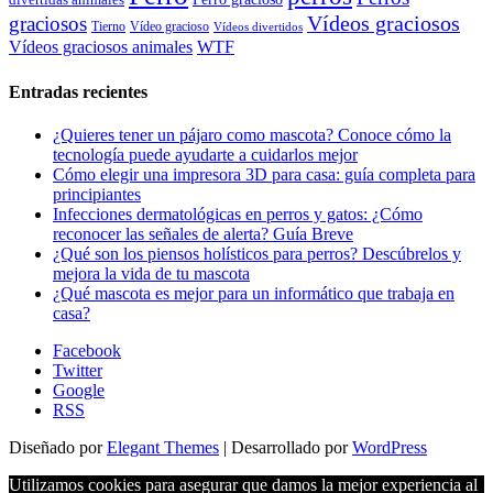
divertidas animales
Vídeos graciosos
graciosos
Tierno
Vídeo gracioso
Vídeos divertidos
WTF
Vídeos graciosos animales
Entradas recientes
¿Quieres tener un pájaro como mascota? Conoce cómo la
tecnología puede ayudarte a cuidarlos mejor
Cómo elegir una impresora 3D para casa: guía completa para
principiantes
Infecciones dermatológicas en perros y gatos: ¿Cómo
reconocer las señales de alerta? Guía Breve
¿Qué son los piensos holísticos para perros? Descúbrelos y
mejora la vida de tu mascota
¿Qué mascota es mejor para un informático que trabaja en
casa?
Facebook
Twitter
Google
RSS
Diseñado por
Elegant Themes
| Desarrollado por
WordPress
Utilizamos cookies para asegurar que damos la mejor experiencia al