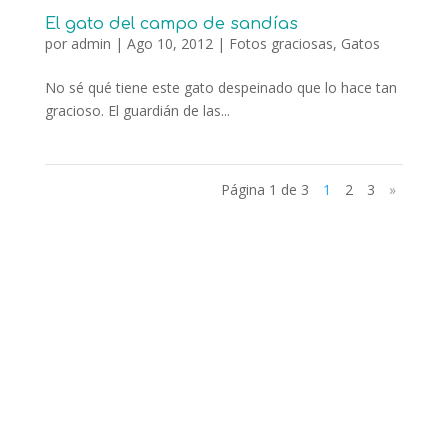
El gato del campo de sandías
por
admin
|
Ago 10, 2012
|
Fotos graciosas
,
Gatos
No sé qué tiene este gato despeinado que lo hace tan
gracioso. El guardián de las...
Página 1 de 3
1
2
3
»