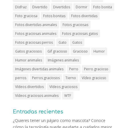
Disfraz
Divertido
Divertidos
Dormir
Foto bonita
Foto graciosa
Fotos bonitas
Fotos divertidas
Fotos divertidas animales
Fotos graciosas
Fotos graciosas animales
Fotos graciosas gatos
Fotos graciosas perros
Gato
Gatos
Gatos graciosos
Gif gracioso
Gracioso
Humor
Humor animales
Imágenes animales
Imágenes divertidas animales
Perro
Perro gracioso
perros
Perros graciosos
Tierno
Vídeo gracioso
Vídeos divertidos
Vídeos graciosos
Vídeos graciosos animales
WTF
Entradas recientes
¿Quieres tener un pájaro como mascota? Conoce
cómo la tecnología puede ayudarte a cuidarlos mejor