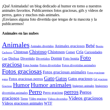
¡Qué Animalada! un blog dedicado al humor en torno a nuestros
animales favoritos. Publicaremos fotos graciosas, gifs y vídeos de
perros, gatos y muchos más animales.
¡Envíanos alguna foto divertida que tengas de tu mascota y la
publicaremos!
Animales en las nubes
Animales
Bebé
Animales graciosos
Animales divertidos
Bonito
Chistoso
Chistosos
Cría
Chistosas
Comer
Curiosidades
Cachorro
Foto
Dormir
Disfraz
Divertido
Foto bonita
Divertidos
Cute
graciosa
Fotos divertidas
Fotos divertidas animales
Fotos bonitas
Fotos graciosas
Fotos graciosas animales
Fotos graciosas
Gato
Gatos
Gatos graciosos
Fotos graciosas perros
gatos
Gif gracioso
Humor animales
Humor
Imágenes animales
Imágenes
Gracioso
Perro
perros
Perros
Perro gracioso
divertidas animales
Vídeos graciosos
graciosos
Tierno
Vídeo gracioso
Vídeos divertidos
WTF
Vídeos graciosos animales