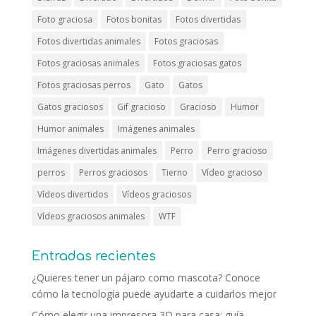
Foto graciosa
Fotos bonitas
Fotos divertidas
Fotos divertidas animales
Fotos graciosas
Fotos graciosas animales
Fotos graciosas gatos
Fotos graciosas perros
Gato
Gatos
Gatos graciosos
Gif gracioso
Gracioso
Humor
Humor animales
Imágenes animales
Imágenes divertidas animales
Perro
Perro gracioso
perros
Perros graciosos
Tierno
Vídeo gracioso
Vídeos divertidos
Vídeos graciosos
Vídeos graciosos animales
WTF
Entradas recientes
¿Quieres tener un pájaro como mascota? Conoce
cómo la tecnología puede ayudarte a cuidarlos mejor
Cómo elegir una impresora 3D para casa: guía