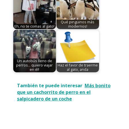
Qué pingüinos más
Eh, no te comas al gato!
modernos!
Un autobús lleno de
perros... quiero viajar
Haz el favor de traerme
en él!
al gato, anda
También te puede interesar
Más bonito
que un cachorrito de perro en el
salpicadero de un coche