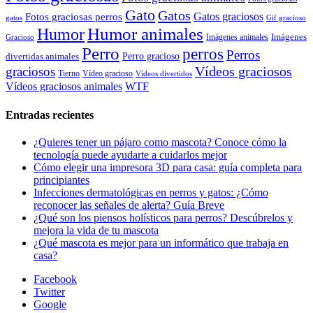
Gato
Gatos
Gatos graciosos
Fotos graciosas perros
gatos
Gif gracioso
Humor animales
Humor
Imágenes animales
Imágenes
Gracioso
Perro
perros
Perros
Perro gracioso
divertidas animales
Vídeos graciosos
graciosos
Tierno
Vídeo gracioso
Vídeos divertidos
WTF
Vídeos graciosos animales
Entradas recientes
¿Quieres tener un pájaro como mascota? Conoce cómo la
tecnología puede ayudarte a cuidarlos mejor
Cómo elegir una impresora 3D para casa: guía completa para
principiantes
Infecciones dermatológicas en perros y gatos: ¿Cómo
reconocer las señales de alerta? Guía Breve
¿Qué son los piensos holísticos para perros? Descúbrelos y
mejora la vida de tu mascota
¿Qué mascota es mejor para un informático que trabaja en
casa?
Facebook
Twitter
Google