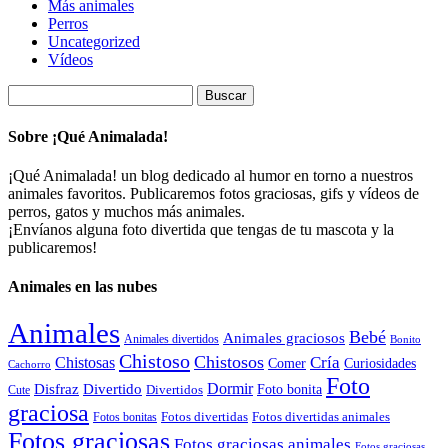
Más animales
Perros
Uncategorized
Vídeos
Buscar:
Sobre ¡Qué Animalada!
¡Qué Animalada! un blog dedicado al humor en torno a nuestros
animales favoritos. Publicaremos fotos graciosas, gifs y vídeos de
perros, gatos y muchos más animales.
¡Envíanos alguna foto divertida que tengas de tu mascota y la
publicaremos!
Animales en las nubes
Animales
Bebé
Animales graciosos
Animales divertidos
Bonito
Chistoso
Chistosos
Cría
Chistosas
Comer
Curiosidades
Cachorro
Foto
Dormir
Disfraz
Divertido
Foto bonita
Divertidos
Cute
graciosa
Fotos divertidas
Fotos divertidas animales
Fotos bonitas
Fotos graciosas
Fotos graciosas animales
Fotos graciosas