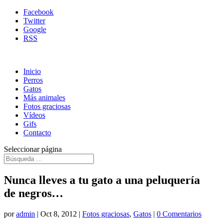
Facebook
Twitter
Google
RSS
Inicio
Perros
Gatos
Más animales
Fotos graciosas
Vídeos
Gifs
Contacto
Seleccionar página
Nunca lleves a tu gato a una peluquería
de negros…
por
admin
|
Oct 8, 2012
|
Fotos graciosas
,
Gatos
|
0 Comentarios