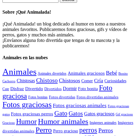
Sobre ¡Qué Animalada!
¡Qué Animalada! un blog dedicado al humor en torno a nuestros
animales favoritos. Publicaremos fotos graciosas, gifs y vídeos de
perros, gatos y muchos más animales.
¡Envíanos alguna foto divertida que tengas de tu mascota y la
publicaremos!
Animales en las nubes
Animales
Bebé
Animales graciosos
Animales divertidos
Bonito
Chistoso
Chistosos
Cría
Chistosas
Comer
Curiosidades
Cachorro
Foto
Dormir
Disfraz
Divertido
Foto bonita
Divertidos
Cute
graciosa
Fotos divertidas
Fotos divertidas animales
Fotos bonitas
Fotos graciosas
Fotos graciosas animales
Fotos graciosas
Gato
Gatos
Gatos graciosos
Fotos graciosas perros
gatos
Gif gracioso
Humor animales
Humor
Imágenes animales
Imágenes
Gracioso
Perro
perros
Perros
Perro gracioso
divertidas animales