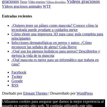
Vídeos graciosos
graciosos
Tierno
Vídeo gracioso
Vídeos divertidos
WTF
Vídeos graciosos animales
Entradas recientes
¿Quieres tener un pájaro como mascota? Conoce cómo la
tecnología puede ayudarte a cuidarlos mejor
Cómo elegir una impresora 3D para casa: guía completa para
principiantes
Infecciones dermatológicas en perros y gatos: ¿Cómo
reconocer las señales de alerta? Guía Breve
¿Qué son los piensos holísticos para perros? Descúbrelos y
mejora la vida de tu mascota
¿Qué mascota es mejor para un informático que trabaja en
casa?
Facebook
Twitter
Google
RSS
Diseñado por
Elegant Themes
| Desarrollado por
WordPress
Utilizamos cookies para asegurar que damos la mejor experiencia al
usuario en nuestro sitio web. Si continúa utilizando este sitio