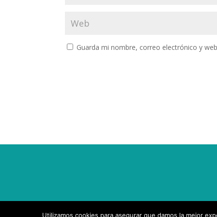
Guarda mi nombre, correo electrónico y web
Utilizamos cookies para asegurar que damos la mejor exper
Diseñado por
Elegant Themes
| Desarrollado