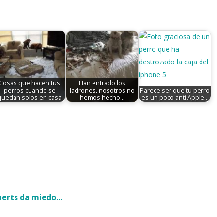
Cosas que hacen tus
Han entrado los
perros cuando se
ladrones, nosotros no
Parece ser que tu perro
quedan solos en casa
hemos hecho…
es un poco anti Apple...
berts da miedo...