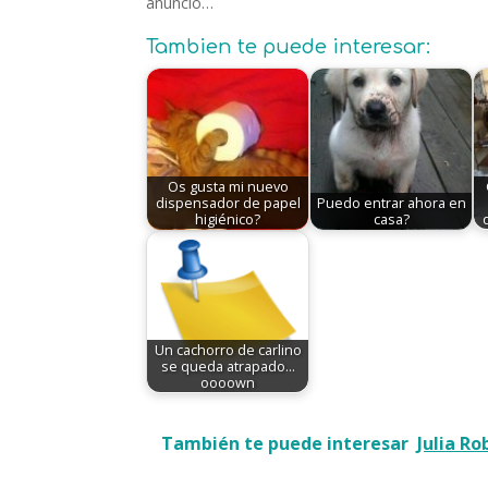
anuncio…
Tambien te puede interesar:
Os gusta mi nuevo
dispensador de papel
Puedo entrar ahora en
higiénico?
casa?
Un cachorro de carlino
se queda atrapado...
oooown
También te puede interesar
Julia Ro