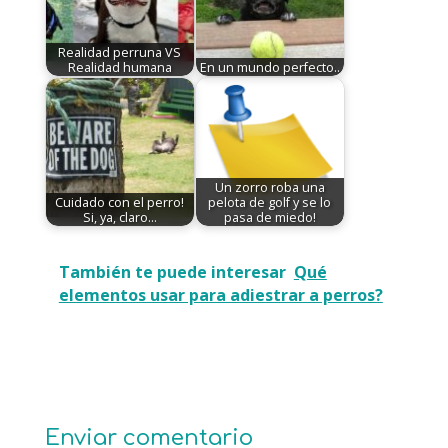
Realidad perruna VS
Realidad humana
En un mundo perfecto..
Un zorro roba una
Cuidado con el perro!
pelota de golf y se lo
Si, ya, claro...
pasa de miedo!
También te puede interesar
Qué
elementos usar para adiestrar a perros?
Enviar comentario