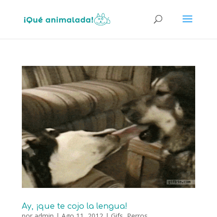
Ay, ¡que te cojo la lengua!
por
admin
|
Ago 11, 2012
|
Gifs
,
Perros