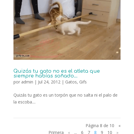
Quizás tu gato no es el atleta que
siempre habías soñado…
por
admin
|
Jul 24, 2012
|
Gatos
,
Gifs
Quizás tu gato es un torpón que no salta ni el palo de
la escoba....
Página 8 de 10
«
Primera
«
...
6
7
8
9
10
»