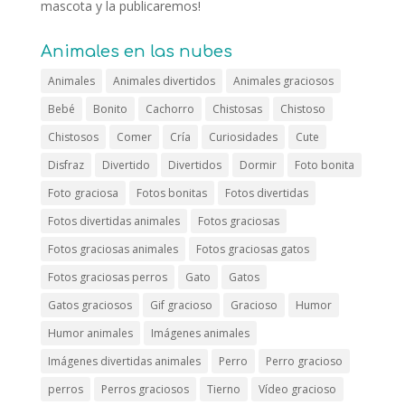
mascota y la publicaremos!
Animales en las nubes
Animales
Animales divertidos
Animales graciosos
Bebé
Bonito
Cachorro
Chistosas
Chistoso
Chistosos
Comer
Cría
Curiosidades
Cute
Disfraz
Divertido
Divertidos
Dormir
Foto bonita
Foto graciosa
Fotos bonitas
Fotos divertidas
Fotos divertidas animales
Fotos graciosas
Fotos graciosas animales
Fotos graciosas gatos
Fotos graciosas perros
Gato
Gatos
Gatos graciosos
Gif gracioso
Gracioso
Humor
Humor animales
Imágenes animales
Imágenes divertidas animales
Perro
Perro gracioso
perros
Perros graciosos
Tierno
Vídeo gracioso