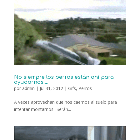
No siempre los perros están ahí para
ayudarnos….
por
admin
|
Jul 31, 2012
|
Gifs
,
Perros
A veces aprovechan que nos caemos al suelo para
intentar montarnos. ¡Serán...