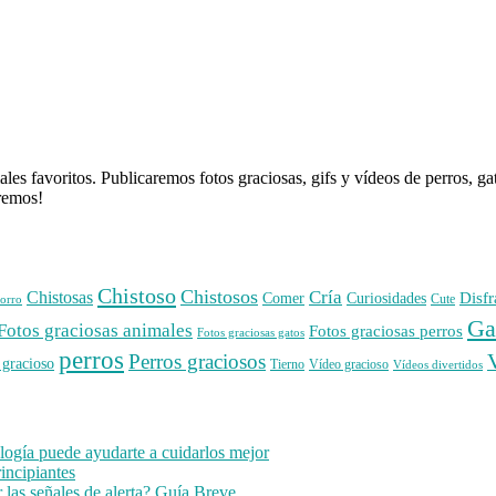
es favoritos. Publicaremos fotos graciosas, gifs y vídeos de perros, g
aremos!
Chistoso
Chistosos
Cría
Chistosas
Disfr
Comer
Curiosidades
orro
Cute
Ga
Fotos graciosas animales
Fotos graciosas perros
Fotos graciosas gatos
perros
Perros graciosos
 gracioso
Tierno
Vídeo gracioso
Vídeos divertidos
ogía puede ayudarte a cuidarlos mejor
incipiantes
 las señales de alerta? Guía Breve