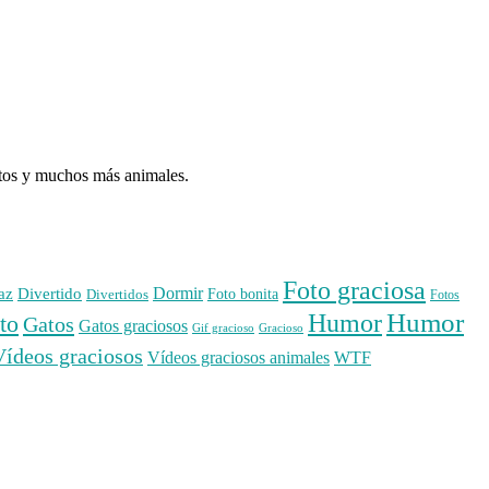
atos y muchos más animales.
Foto graciosa
Dormir
az
Divertido
Foto bonita
Divertidos
Fotos
Humor
Humor
to
Gatos
Gatos graciosos
Gif gracioso
Gracioso
Vídeos graciosos
WTF
Vídeos graciosos animales