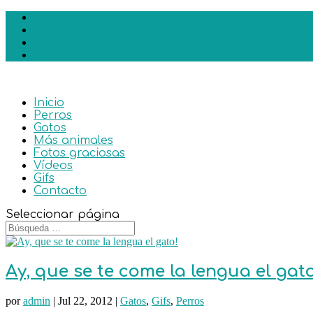
Facebook
Twitter
Google
RSS
Inicio
Perros
Gatos
Más animales
Fotos graciosas
Vídeos
Gifs
Contacto
Seleccionar página
Ay, que se te come la lengua el gato
por
admin
|
Jul 22, 2012
|
Gatos
,
Gifs
,
Perros