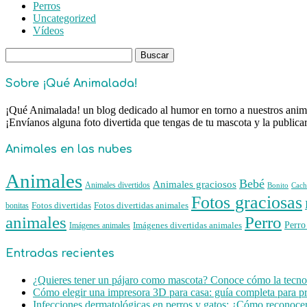
Perros
Uncategorized
Vídeos
Buscar:
Sobre ¡Qué Animalada!
¡Qué Animalada! un blog dedicado al humor en torno a nuestros animal
¡Envíanos alguna foto divertida que tengas de tu mascota y la public
Animales en las nubes
Animales
Bebé
Animales graciosos
Animales divertidos
Bonito
Cach
Fotos graciosas
Fotos divertidas
Fotos divertidas animales
bonitas
animales
Perro
Perro
Imágenes animales
Imágenes divertidas animales
Entradas recientes
¿Quieres tener un pájaro como mascota? Conoce cómo la tecnol
Cómo elegir una impresora 3D para casa: guía completa para pr
Infecciones dermatológicas en perros y gatos: ¿Cómo reconocer