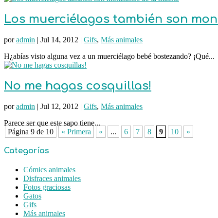
Los muerciélagos también son mon
por
admin
|
Jul 14, 2012
|
Gifs
,
Más animales
H¿abías visto alguna vez a un muerciélago bebé bostezando? ¡Qué...
No me hagas cosquillas!
por
admin
|
Jul 12, 2012
|
Gifs
,
Más animales
Parece ser que este sapo tiene...
Página 9 de 10
« Primera
«
...
6
7
8
9
10
»
Categorías
Cómics animales
Disfraces animales
Fotos graciosas
Gatos
Gifs
Más animales