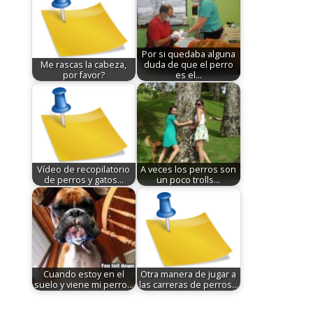
Por si quedaba alguna
Me rascas la cabeza,
duda de que el perro
por favor?
es el…
Vídeo de recopilatorio
A veces los perros son
de perros y gatos…
un poco trolls...
Cuando estoy en el
Otra manera de jugar a
suelo y viene mi perro...
las carreras de perros...