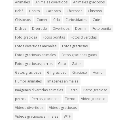
Animales
Animales divertidos
Animales graciosos
Bebé
Bonito
Cachorro
Chistosas
Chistoso
Chistosos
Comer
Cría
Curiosidades
Cute
Disfraz
Divertido
Divertidos
Dormir
Foto bonita
Foto graciosa
Fotos bonitas
Fotos divertidas
Fotos divertidas animales
Fotos graciosas
Fotos graciosas animales
Fotos graciosas gatos
Fotos graciosas perros
Gato
Gatos
Gatos graciosos
Gif gracioso
Gracioso
Humor
Humor animales
Imágenes animales
Imágenes divertidas animales
Perro
Perro gracioso
perros
Perros graciosos
Tierno
Vídeo gracioso
Vídeos divertidos
Vídeos graciosos
Vídeos graciosos animales
WTF