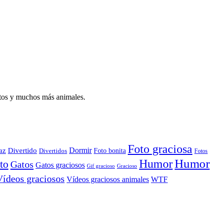
atos y muchos más animales.
Foto graciosa
Dormir
az
Divertido
Foto bonita
Divertidos
Fotos
Humor
Humor
to
Gatos
Gatos graciosos
Gif gracioso
Gracioso
Vídeos graciosos
WTF
Vídeos graciosos animales