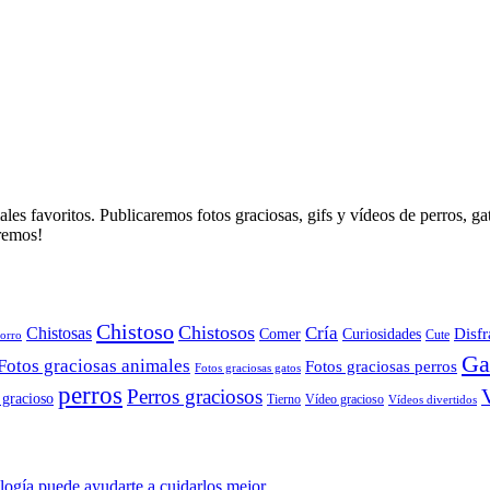
es favoritos. Publicaremos fotos graciosas, gifs y vídeos de perros, g
aremos!
Chistoso
Chistosos
Cría
Chistosas
Disfr
Comer
Curiosidades
orro
Cute
Ga
Fotos graciosas animales
Fotos graciosas perros
Fotos graciosas gatos
perros
Perros graciosos
 gracioso
Tierno
Vídeo gracioso
Vídeos divertidos
ogía puede ayudarte a cuidarlos mejor