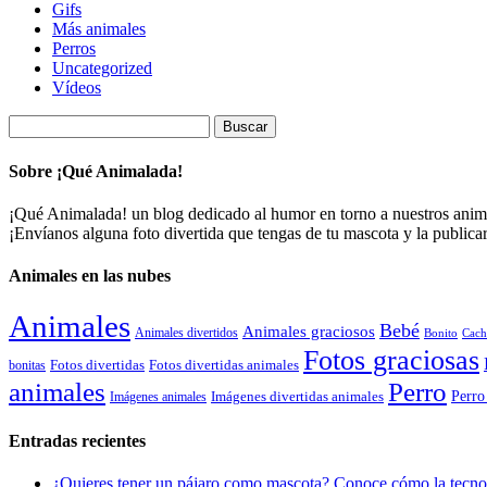
Gifs
Más animales
Perros
Uncategorized
Vídeos
Buscar:
Sobre ¡Qué Animalada!
¡Qué Animalada! un blog dedicado al humor en torno a nuestros animal
¡Envíanos alguna foto divertida que tengas de tu mascota y la public
Animales en las nubes
Animales
Bebé
Animales graciosos
Animales divertidos
Bonito
Cach
Fotos graciosas
Fotos divertidas
Fotos divertidas animales
bonitas
animales
Perro
Perro
Imágenes animales
Imágenes divertidas animales
Entradas recientes
¿Quieres tener un pájaro como mascota? Conoce cómo la tecnol