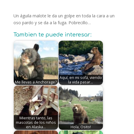
Un águila malote le da un golpe en toda la cara a un
oso pardo y se da a la fuga. Pobrecillo…
Tambien te puede interesar:
Aquí, en mi sofá, viendo
Me llevas a Anchorage?
la vida pasar...
Mientras tanto, las
mascotas de los niños
en Alaska...
Hola, Osito!