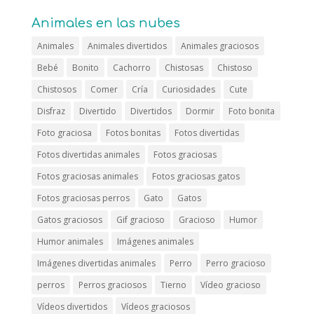
Animales en las nubes
Animales
Animales divertidos
Animales graciosos
Bebé
Bonito
Cachorro
Chistosas
Chistoso
Chistosos
Comer
Cría
Curiosidades
Cute
Disfraz
Divertido
Divertidos
Dormir
Foto bonita
Foto graciosa
Fotos bonitas
Fotos divertidas
Fotos divertidas animales
Fotos graciosas
Fotos graciosas animales
Fotos graciosas gatos
Fotos graciosas perros
Gato
Gatos
Gatos graciosos
Gif gracioso
Gracioso
Humor
Humor animales
Imágenes animales
Imágenes divertidas animales
Perro
Perro gracioso
perros
Perros graciosos
Tierno
Vídeo gracioso
Vídeos divertidos
Vídeos graciosos