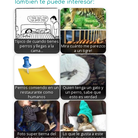
Tambien te puede interesar:
Típico de cuando tienes
perros y llegas a la
Mira cuánto me parezco
cama...
a un tigre!
Perros comiendo en un
Quien tenga un gato y
restaurante como
un perro, sabe que
humanos
esto es verdad
Foto super tierna del
Lo que le gusta a este