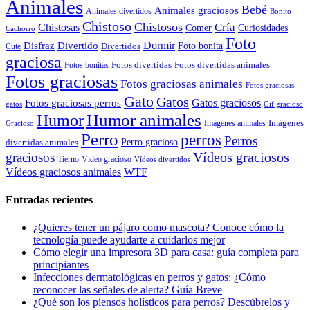
Animales
Bebé
Animales graciosos
Animales divertidos
Bonito
Chistoso
Chistosos
Cría
Chistosas
Comer
Curiosidades
Cachorro
Foto
Dormir
Disfraz
Divertido
Foto bonita
Divertidos
Cute
graciosa
Fotos divertidas
Fotos divertidas animales
Fotos bonitas
Fotos graciosas
Fotos graciosas animales
Fotos graciosas
Gato
Gatos
Gatos graciosos
Fotos graciosas perros
gatos
Gif gracioso
Humor animales
Humor
Imágenes animales
Imágenes
Gracioso
Perro
perros
Perros
Perro gracioso
divertidas animales
Vídeos graciosos
graciosos
Tierno
Vídeo gracioso
Vídeos divertidos
WTF
Vídeos graciosos animales
Entradas recientes
¿Quieres tener un pájaro como mascota? Conoce cómo la
tecnología puede ayudarte a cuidarlos mejor
Cómo elegir una impresora 3D para casa: guía completa para
principiantes
Infecciones dermatológicas en perros y gatos: ¿Cómo
reconocer las señales de alerta? Guía Breve
¿Qué son los piensos holísticos para perros? Descúbrelos y