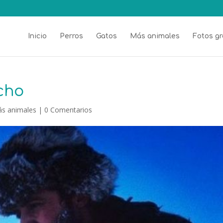
Inicio
Perros
Gatos
Más animales
Fotos gr
icho
s animales
|
0 Comentarios