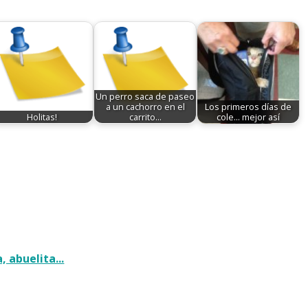
Un perro saca de paseo
a un cachorro en el
Los primeros días de
Holitas!
carrito…
cole... mejor así
, abuelita...