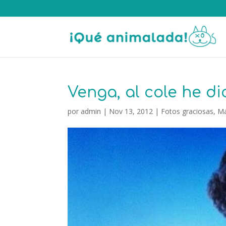
Venga, al cole he d
por
admin
|
Nov 13, 2012
|
Fotos graciosas
,
Má