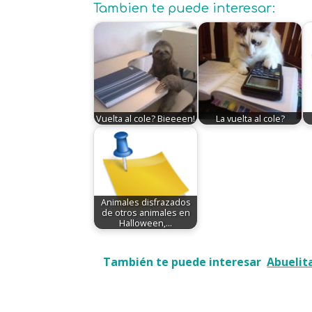
Tambien te puede interesar:
Vuelta al cole? Bieeeen!
La vuelta al cole?
Animales disfrazados
de otros animales en
Halloween,…
También te puede interesar
Abuelita