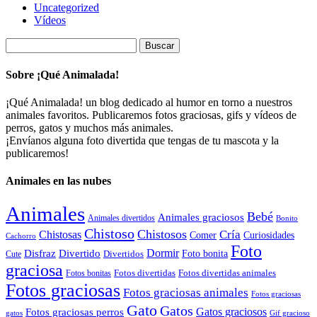
Uncategorized
Vídeos
Buscar:
Sobre ¡Qué Animalada!
¡Qué Animalada! un blog dedicado al humor en torno a nuestros
animales favoritos. Publicaremos fotos graciosas, gifs y vídeos de
perros, gatos y muchos más animales.
¡Envíanos alguna foto divertida que tengas de tu mascota y la
publicaremos!
Animales en las nubes
Animales
Bebé
Animales graciosos
Animales divertidos
Bonito
Chistoso
Chistosos
Cría
Chistosas
Comer
Curiosidades
Cachorro
Foto
Dormir
Disfraz
Divertido
Foto bonita
Divertidos
Cute
graciosa
Fotos divertidas
Fotos divertidas animales
Fotos bonitas
Fotos graciosas
Fotos graciosas animales
Fotos graciosas
Gato
Gatos
Gatos graciosos
Fotos graciosas perros
gatos
Gif gracioso