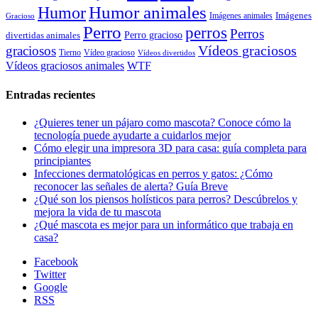
Humor animales
Humor
Imágenes animales
Imágenes
Gracioso
Perro
perros
Perros
Perro gracioso
divertidas animales
Vídeos graciosos
graciosos
Tierno
Vídeo gracioso
Vídeos divertidos
WTF
Vídeos graciosos animales
Entradas recientes
¿Quieres tener un pájaro como mascota? Conoce cómo la
tecnología puede ayudarte a cuidarlos mejor
Cómo elegir una impresora 3D para casa: guía completa para
principiantes
Infecciones dermatológicas en perros y gatos: ¿Cómo
reconocer las señales de alerta? Guía Breve
¿Qué son los piensos holísticos para perros? Descúbrelos y
mejora la vida de tu mascota
¿Qué mascota es mejor para un informático que trabaja en
casa?
Facebook
Twitter
Google
RSS