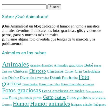
Buscar:
Sobre ¡Qué Animalada!
¡Qué Animalada! un blog dedicado al humor en torno a nuestros
animales favoritos. Publicaremos fotos graciosas, gifs y vídeos de
perros, gatos y muchos más animales.
¡Envíanos alguna foto divertida que tengas de tu mascota y la
publicaremos!
Animales en las nubes
Animales
Bebé
Animales graciosos
Animales divertidos
Bonito
Chistoso
Chistosos
Cría
Chistosas
Comer
Curiosidades
Cachorro
Foto
Dormir
Disfraz
Divertido
Foto bonita
Divertidos
Cute
graciosa
Fotos divertidas
Fotos divertidas animales
Fotos bonitas
Fotos graciosas
Fotos graciosas animales
Fotos graciosas
Gato
Gatos
Gatos graciosos
Fotos graciosas perros
gatos
Gif gracioso
Humor animales
Humor
Imágenes animales
Imágenes
Gracioso