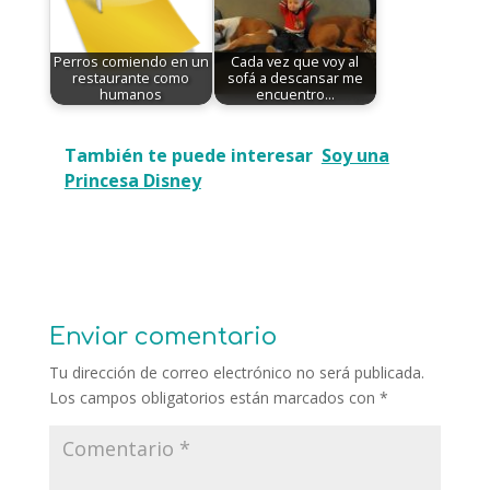
Perros comiendo en un
Cada vez que voy al
restaurante como
sofá a descansar me
humanos
encuentro…
También te puede interesar
Soy una
Princesa Disney
Enviar comentario
Tu dirección de correo electrónico no será publicada.
Los campos obligatorios están marcados con
*