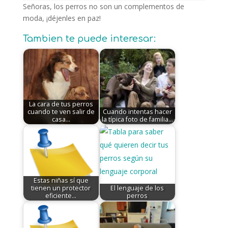
Señoras, los perros no son un complementos de
moda, ¡déjenles en paz!
Tambien te puede interesar:
La cara de tus perros
cuando te ven salir de
Cuando intentas hacer
casa…
la típica foto de familia…
Estas niñas sí que
tienen un protector
El lenguaje de los
eficiente...
perros