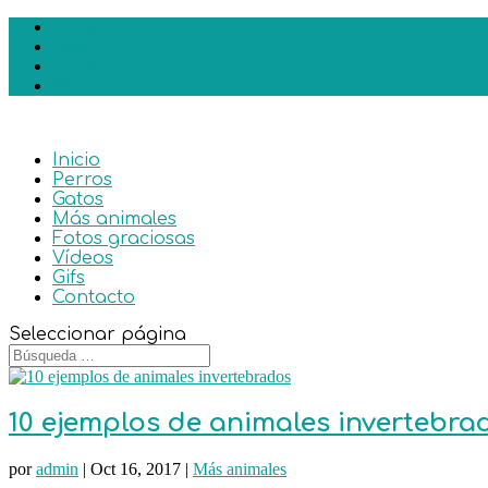
Facebook
Twitter
Google
RSS
Inicio
Perros
Gatos
Más animales
Fotos graciosas
Vídeos
Gifs
Contacto
Seleccionar página
10 ejemplos de animales invertebra
por
admin
|
Oct 16, 2017
|
Más animales