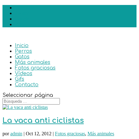
Facebook
Twitter
Google
RSS
Inicio
Perros
Gatos
Más animales
Fotos graciosas
Vídeos
Gifs
Contacto
Seleccionar página
La vaca anti ciclistas
por
admin
|
Oct 12, 2012
|
Fotos graciosas
,
Más animales