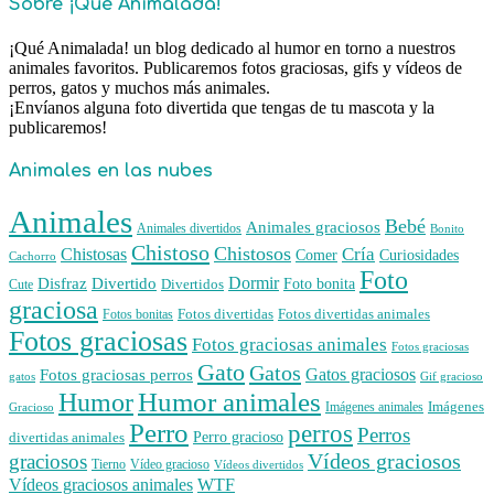
Sobre ¡Qué Animalada!
¡Qué Animalada! un blog dedicado al humor en torno a nuestros
animales favoritos. Publicaremos fotos graciosas, gifs y vídeos de
perros, gatos y muchos más animales.
¡Envíanos alguna foto divertida que tengas de tu mascota y la
publicaremos!
Animales en las nubes
Animales
Bebé
Animales graciosos
Animales divertidos
Bonito
Chistoso
Chistosos
Cría
Chistosas
Comer
Curiosidades
Cachorro
Foto
Dormir
Disfraz
Divertido
Foto bonita
Divertidos
Cute
graciosa
Fotos divertidas
Fotos divertidas animales
Fotos bonitas
Fotos graciosas
Fotos graciosas animales
Fotos graciosas
Gato
Gatos
Gatos graciosos
Fotos graciosas perros
gatos
Gif gracioso
Humor animales
Humor
Imágenes animales
Imágenes
Gracioso
Perro
perros
Perros
Perro gracioso
divertidas animales
Vídeos graciosos
graciosos
Tierno
Vídeo gracioso
Vídeos divertidos
WTF
Vídeos graciosos animales