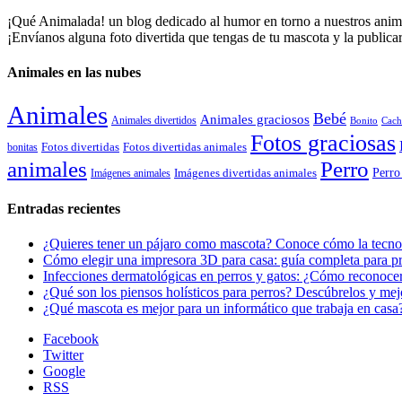
¡Qué Animalada! un blog dedicado al humor en torno a nuestros animal
¡Envíanos alguna foto divertida que tengas de tu mascota y la public
Animales en las nubes
Animales
Bebé
Animales graciosos
Animales divertidos
Bonito
Cach
Fotos graciosas
Fotos divertidas
Fotos divertidas animales
bonitas
animales
Perro
Perro
Imágenes animales
Imágenes divertidas animales
Entradas recientes
¿Quieres tener un pájaro como mascota? Conoce cómo la tecnol
Cómo elegir una impresora 3D para casa: guía completa para pr
Infecciones dermatológicas en perros y gatos: ¿Cómo reconocer
¿Qué son los piensos holísticos para perros? Descúbrelos y mej
¿Qué mascota es mejor para un informático que trabaja en casa
Facebook
Twitter
Google
RSS