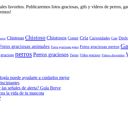
es favoritos. Publicaremos fotos graciosas, gifs y vídeos de perros, g
aremos!
Chistoso
Chistosos
Cría
Chistosas
Disfr
Comer
Curiosidades
orro
Cute
Ga
Fotos graciosas animales
Fotos graciosas perros
Fotos graciosas gatos
perros
Perros graciosos
 gracioso
Tierno
Vídeo gracioso
Vídeos divertidos
ogía puede ayudarte a cuidarlos mejor
incipiantes
 las señales de alerta? Guía Breve
ora la vida de tu mascota
?