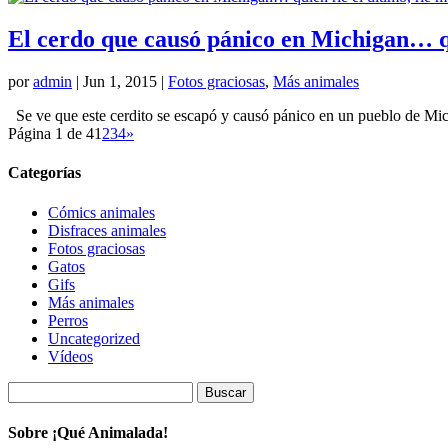
El cerdo que causó pánico en Michigan… qu
por
admin
|
Jun 1, 2015
|
Fotos graciosas
,
Más animales
Se ve que este cerdito se escapó y causó pánico en un pueblo de Mich
Página 1 de 4
1
2
3
4
»
Categorías
Cómics animales
Disfraces animales
Fotos graciosas
Gatos
Gifs
Más animales
Perros
Uncategorized
Vídeos
Buscar:
Sobre ¡Qué Animalada!