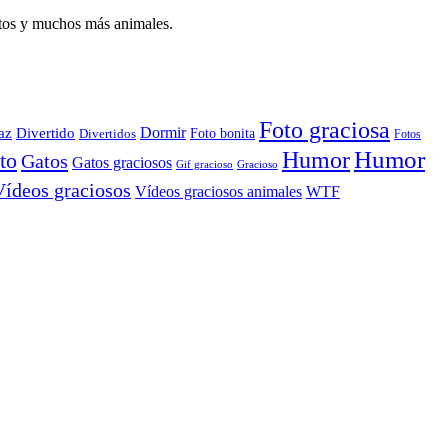
atos y muchos más animales.
Foto graciosa
Dormir
az
Divertido
Foto bonita
Divertidos
Fotos
Humor
Humor
to
Gatos
Gatos graciosos
Gif gracioso
Gracioso
Vídeos graciosos
WTF
Vídeos graciosos animales